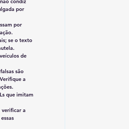
 não condiz 
ulgada por 
assam por 
mação.
is; se o texto 
utela.
 veículos de 
falsas são 
erifique a 
ações.
Ls que imitam 
verificar a 
 essas 