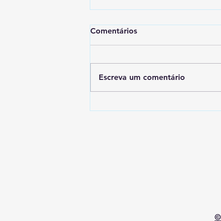
Comentários
Escreva um comentário
Quando o Problema Não é o
Cliente: Lições de Gestão
em uma Prestação de
Serviço Mal Conduzida
©