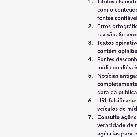
Títulos chamat
com o conteúdo,
fontes confiávei
Erros ortográfi
revisão. Se enc
Textos opinativ
contém opiniões
Fontes desconh
mídia confiávei
Notícias antiga
completamente i
data da publica
URL falsificada
veículos de míd
Consulte agênc
veracidade de n
agências para 