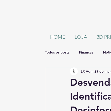
HOME
LOJA
3D P
Todos os posts
Finanças
Notí
LR Adm
29 de mar
Desvend
Identifi
Desinfo