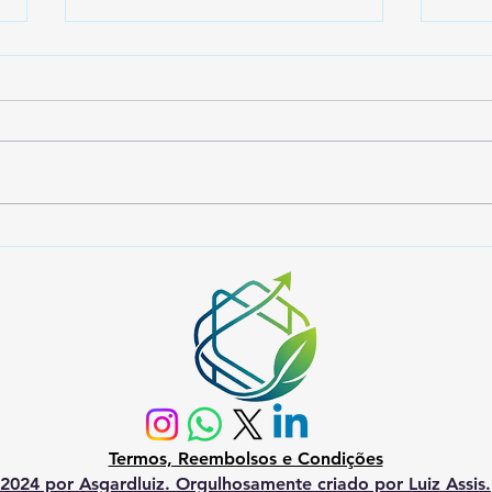
Falso Moralismo e
Nels
Hipocrisia Funcional: A
Bols
Direita Brasileira Entre o
que 
Púlpito e o Palanque
Feit
Termos, Reembolsos e Condições
2024 por Asgardluiz. Orgulhosamente criado por Luiz Assis.