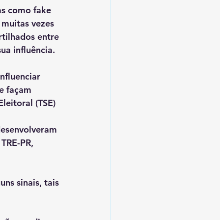
as como fake 
 muitas vezes 
tilhados entre 
a influência.
nfluenciar 
e façam 
leitoral (TSE) 
desenvolveram 
 TRE-PR, 
ns sinais, tais 