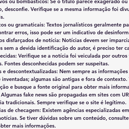
ivos ou bombásticos
: Se o título parece exagerado ou
 desconfie. Verifique se a mesma informação foi div
s.
cos ou gramaticais
: Textos jornalísticos geralmente p
ontrar erros, isso pode ser um indicativo de desinfor
os disfarçados de notícia
: Notícias devem ser imparcia
 sem a devida identificação do autor, é preciso ter ca
ecidas
: Verifique se a notícia foi veiculada por outros
s. Fontes desconhecidas podem ser suspeitas.
s e descontextualizadas
: Nem sempre as informações 
nventadas; algumas são antigas e fora de contexto. V
ção e busque a fonte original para obter mais inform
: Algumas fake news são propagadas em sites com UR
ia tradicionais. Sempre verifique se o site é legítimo.
ias de checagem
: Existem agências especializadas em 
otícias. Se tiver dúvidas sobre um conteúdo, consulte
obter mais informações.