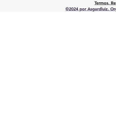
Termos, Re
©2024 por Asgardluiz. Org