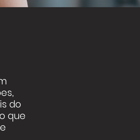
em
ões,
is do
o que
ce