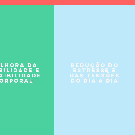
lhora da
Redução do
bilidade e
estresse e
xibilidade
das tensões
orporal
do dia a dia