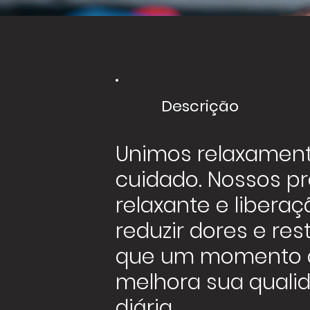
Descrição
Unimos relaxamen
cuidado. Nossos 
relaxante e liberaç
reduzir dores e res
que um momento d
melhora sua quali
diária.