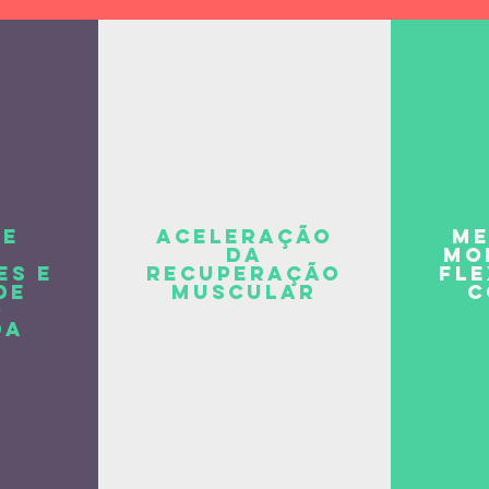
de
Aceleração
Me
da
mo
es e
recuperação
fle
de
muscular
c
o
da