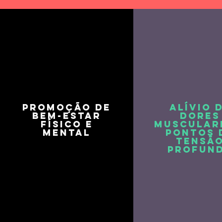
Promoção de
Alívio 
bem-estar
dores
físico e
muscular
mental
pontos 
tensã
profun