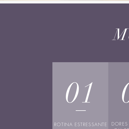
M
01
DORES
ROTINA ESTRESSANTE