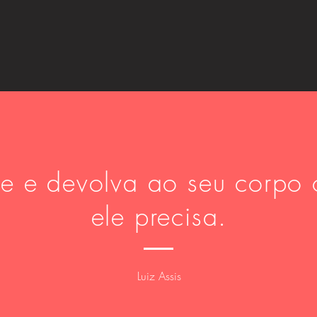
re e devolva ao seu corpo o
ele precisa.
Luiz Assis