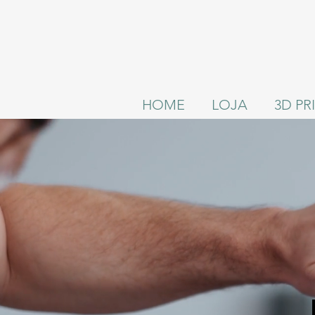
HOME
LOJA
3D P