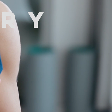
W
ERY