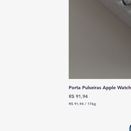
Porta Pulseiras Apple Watc
Preço
R$ 91,94
R$ 91,94
/
176g
R
$
9
1