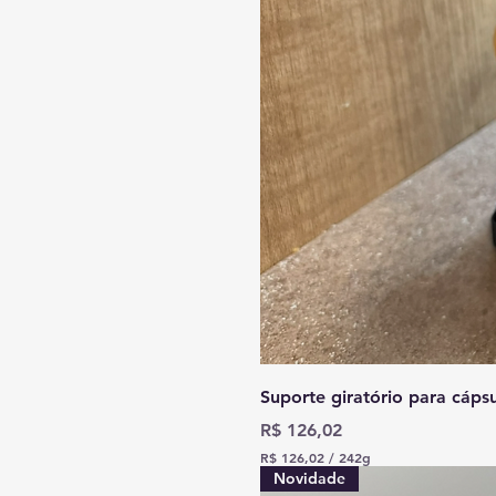
Suporte giratório para cáps
Preço
R$ 126,02
R$ 126,02
/
242g
R
Novidade
$