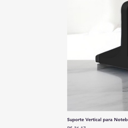
Suporte Vertical para Note
Preço