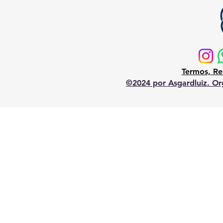
Termos, Re
©2024 por Asgardluiz. Org