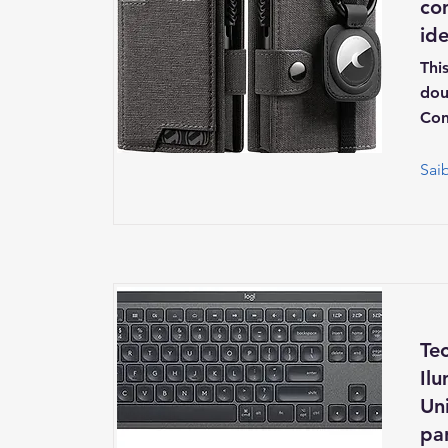
co
ide
Thi
dou
Con
Sai
Te
Il
Un
par