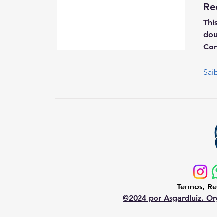
Re
Thi
dou
Con
Sai
Termos, Re
©2024 por Asgardluiz. Org