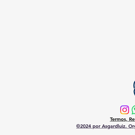
Termos, Re
©2024 por Asgardluiz. Org