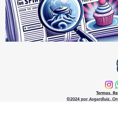
Termos, Re
©2024 por Asgardluiz. Org